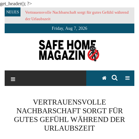
get_header(); ?>
Skip
NEUES
Vertrauensvolle Nachbarschaft sorgt für gutes Gefühl während
to
der Urlaubszeit
content
Friday, Aug 7, 2026
SAFE HOME Magazin
Sicherlich sicher ich
VERTRAUENSVOLLE
NACHBARSCHAFT SORGT FÜR
GUTES GEFÜHL WÄHREND DER
URLAUBSZEIT