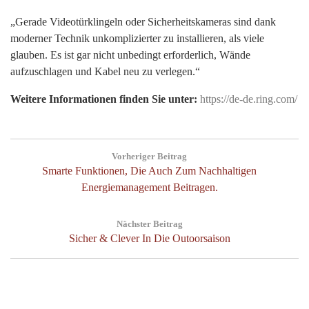
„Gerade Videotürklingeln oder Sicherheitskameras sind dank
moderner Technik unkomplizierter zu installieren, als viele
glauben. Es ist gar nicht unbedingt erforderlich, Wände
aufzuschlagen und Kabel neu zu verlegen.“
Weitere Informationen finden Sie unter:
https://de-de.ring.com/
Post
Vorheriger Beitrag
navigation
Previous
Smarte Funktionen, Die Auch Zum Nachhaltigen
Post:
Energiemanagement Beitragen.
Nächster Beitrag
Next
Sicher & Clever In Die Outoorsaison
Post: