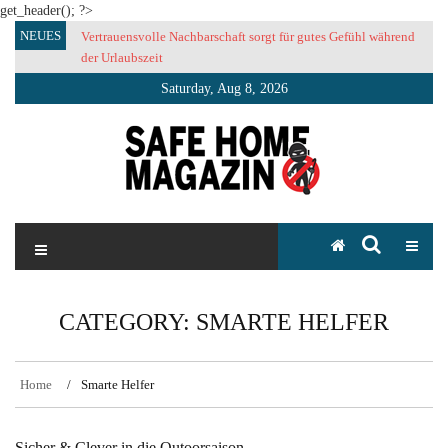
get_header(); ?>
Skip
NEUES
Vertrauensvolle Nachbarschaft sorgt für gutes Gefühl während
to
der Urlaubszeit
content
Saturday, Aug 8, 2026
SAFE HOME Magazin
Sicherlich sicher ich
CATEGORY:
SMARTE HELFER
Home
Smarte Helfer
Sicher & Clever in die Outoorsaison