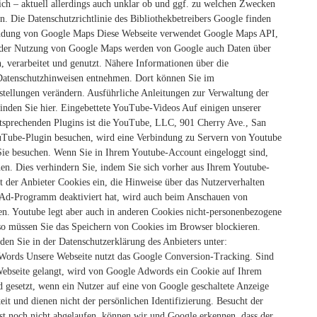
lich – aktuell allerdings auch unklar ob und ggf. zu welchen Zwecken
n.
Die Datenschutzrichtlinie des Bibliothekbetreibers Google finden
dung von Google Maps Diese Webseite verwendet Google Maps API,
ei der Nutzung von Google Maps werden von Google auch Daten über
 verarbeitet und genutzt. Nähere Informationen über die
Datenschutzhinweisen entnehmen. Dort können Sie im
stellungen verändern.
Ausführliche Anleitungen zur Verwaltung der
nden Sie hier.
Eingebettete YouTube-Videos Auf einigen unserer
ntsprechenden Plugins ist die YouTube, LLC, 901 Cherry Ave., San
Tube-Plugin besuchen, wird eine Verbindung zu Servern von Youtube
n Sie besuchen. Wenn Sie in Ihrem Youtube-Account eingeloggt sind,
en. Dies verhindern Sie, indem Sie sich vorher aus Ihrem Youtube-
zt der Anbieter Cookies ein, die Hinweise über das Nutzerverhalten
-Ad-Programm deaktiviert hat, wird auch beim Anschauen von
n. Youtube legt aber auch in anderen Cookies nicht-personenbezogene
so müssen Sie das Speichern von Cookies im Browser blockieren.
en Sie in der Datenschutzerklärung des Anbieters unter:
ords Unsere Webseite nutzt das Google Conversion-Tracking. Sind
 Webseite gelangt, wird von Google Adwords ein Cookie auf Ihrem
 gesetzt, wenn ein Nutzer auf eine von Google geschaltete Anzeige
eit und dienen nicht der persönlichen Identifizierung. Besucht der
st noch nicht abgelaufen, können wir und Google erkennen, dass der