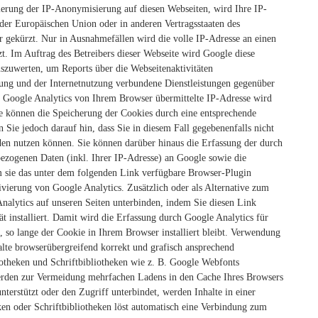
ierung der IP-Anonymisierung auf diesen Webseiten, wird Ihre IP-
der Europäischen Union oder in anderen Vertragsstaaten des
gekürzt. Nur in Ausnahmefällen wird die volle IP-Adresse an einen
. Im Auftrag des Betreibers dieser Webseite wird Google diese
szuwerten, um Reports über die Webseitenaktivitäten
ung und der Internetnutzung verbundene Dienstleistungen gegenüber
 Google Analytics von Ihrem Browser übermittelte IP-Adresse wird
e können die Speicherung der Cookies durch eine entsprechende
 Sie jedoch darauf hin, dass Sie in diesem Fall gegebenenfalls nicht
den nutzen können. Sie können darüber hinaus die Erfassung der durch
ezogenen Daten (inkl. Ihrer IP-Adresse) an Google sowie die
m sie das unter dem folgenden Link verfügbare Browser-Plugin
ivierung von Google Analytics.
Zusätzlich oder als Alternative zum
lytics auf unseren Seiten unterbinden, indem Sie diesen Link
 installiert. Damit wird die Erfassung durch Google Analytics für
 so lange der Cookie in Ihrem Browser installiert bleibt.
Verwendung
lte browserübergreifend korrekt und grafisch ansprechend
iotheken und Schriftbibliotheken wie z. B. Google Webfonts
rden zur Vermeidung mehrfachen Ladens in den Cache Ihres Browsers
terstützt oder den Zugriff unterbindet, werden Inhalte in einer
ken oder Schriftbibliotheken löst automatisch eine Verbindung zum