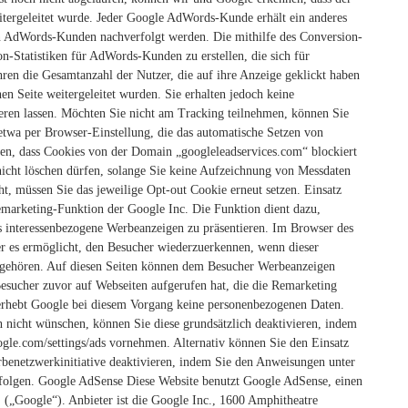
Suchen
eitergeleitet wurde. Jeder Google AdWords-Kunde erhält ein anderes
nach:
n AdWords-Kunden nachverfolgt werden. Die mithilfe des Conversion-
n-Statistiken für AdWords-Kunden zu erstellen, die sich für
en die Gesamtanzahl der Nutzer, die auf ihre Anzeige geklickt haben
n Seite weitergeleitet wurden. Sie erhalten jedoch keine
eren lassen.
Möchten Sie nicht am Tracking teilnehmen, können Sie
 etwa per Browser-Einstellung, die das automatische Setzen von
llen, dass Cookies von der Domain „googleleadservices.com“ blockiert
 nicht löschen dürfen, solange Sie keine Aufzeichnung von Messdaten
t, müssen Sie das jeweilige Opt-out Cookie erneut setzen.
Einsatz
marketing-Funktion der Google Inc. Die Funktion dient dazu,
 interessenbezogene Werbeanzeigen zu präsentieren. Im Browser des
er es ermöglicht, den Besucher wiederzuerkennen, wenn dieser
gehören. Auf diesen Seiten können dem Besucher Werbeanzeigen
 Besucher zuvor auf Webseiten aufgerufen hat, die die Remarketing
rhebt Google bei diesem Vorgang keine personenbezogenen Daten.
 nicht wünschen, können Sie diese grundsätzlich deaktivieren, indem
ogle.com/settings/ads vornehmen. Alternativ können Sie den Einsatz
benetzwerkinitiative deaktivieren, indem Sie den Anweisungen unter
folgen.
Google AdSense
Diese Website benutzt Google AdSense, einen
.
(„Google“). Anbieter ist die Google Inc., 1600 Amphitheatre