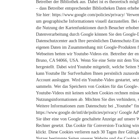
Betreiber der Bibliothek aus. Dabei ist es theoretisch mög
– dass Betreiber entsprechender Bibliotheken Daten erhebe
Sie hier: https://www.google.com/policies/privacy/
Verwen
um geographische Informationen visuell darzustellen. B
die Nutzung der Kartenfunktionen durch Besucher erhoben,
Datenverarbeitung durch Google können Sie den Google-
Datenschutzcenter auch Ihre persönlichen Datenschutz-Ein
eigenen Daten im Zusammenhang mit Google-Produkten fi
Webseiten betten wir Youtube-Videos ein. Betreiber der e
Bruno, CA 94066, USA. Wenn Sie eine Seite mit dem You
hergestellt. Dabei wird Youtube mitgeteilt, welche Seite
kann Youtube Ihr Surfverhalten Ihnen persönlich zuzuordn
Account ausloggen.
Wird ein Youtube-Video gestartet, set
sammeln.
Wer das Speichern von Cookies für das Google
Youtube-Videos mit keinen solchen Cookies rechnen müsse
Nutzungsinformationen ab. Möchten Sie dies verhindern, 
Weitere Informationen zum Datenschutz bei „Youtube“ find
https://www.google.de/intl/de/policies/privacy/
Google AdW
Sie über eine von Google geschaltete Anzeige auf unsere
Rechner gesetzt. Das Cookie für Conversion-Tracking wird
klickt. Diese Cookies verlieren nach 30 Tagen ihre Gültigk
Nutzer bestimmte Seiten unserer Website und das Cookie i