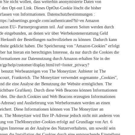
 Sie nicht wollen, dass weiterhin anonymisierte Daten von
f den Opt-out Link. Dieses OptOut-Cookie löscht die bisher
Erfassen von Informationen.
Datenschutzbestimmungen :
ttps://adssettings.google.com/authenticated?hl=en
Amazon
azon EU- Partnerprogramm teil. Auf unseren Seiten werden durch
e eingebunden, an denen wir über Werbekostenerstattung Geld
 Herkunft der Bestellungen nachvollziehen zu können. Dadurch kann
bsite geklickt haben.
Die Speicherung von “Amazon-Cookies” erfolgt
er hat hieran ein berechtigtes Interesse, da nur durch die Cookies die
formationen zur Datennutzung durch Amazon erhalten Sie in der
/gp/help/customer/display.html/ref=footer_privacy?
 benutzt Werbeanzeigen von The Moneytizer. Anbieter ist The
court, Frankreich.
The Moneytizer verwendet sogenannte „Cookies“,
und die eine Analyse der Benutzung der Website ermöglichen. The
ichtbare Grafiken). Durch diese Web Beacons können Informationen
rden.
Die durch Cookies und Web Beacons erzeugten Informationen
IP-Adresse) und Auslieferung von Werbeformaten werden an einen
peichert. Diese Informationen können von The Moneytizer an
n. The Moneytizer wird Ihre IP-Adresse jedoch nicht mit anderen von
ung von TheMoneyziter-Cookies erfolgt auf Grundlage von Art. 6
igtes Interesse an der Analyse des Nutzerverhaltens, um sowohl sein
nnen die Installation der Cookies durch eine entsprechende Einstellung