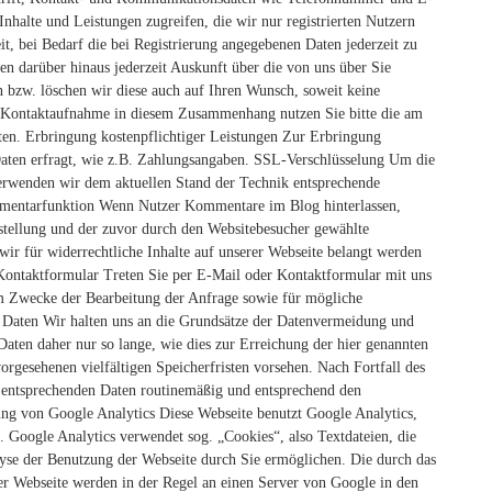
 Inhalte und Leistungen zugreifen, die wir nur registrierten Nutzern
, bei Bedarf die bei Registrierung angegebenen Daten jederzeit zu
nen darüber hinaus jederzeit Auskunft über die von uns über Sie
 bzw. löschen wir diese auch auf Ihren Wunsch, soweit keine
r Kontaktaufnahme in diesem Zusammenhang nutzen Sie bitte die am
ten.
Erbringung kostenpflichtiger Leistungen Zur Erbringung
aten erfragt, wie z.B. Zahlungsangaben.
SSL-Verschlüsselung Um die
verwenden wir dem aktuellen Stand der Technik entsprechende
entarfunktion Wenn Nutzer Kommentare im Blog hinterlassen,
stellung und der zuvor durch den Websitebesucher gewählte
 wir für widerrechtliche Inhalte auf unserer Webseite belangt werden
Kontaktformular Treten Sie per E-Mail oder Kontaktformular mit uns
 Zwecke der Bearbeitung der Anfrage sowie für mögliche
Daten Wir halten uns an die Grundsätze der Datenvermeidung und
aten daher nur so lange, wie dies zur Erreichung der hier genannten
orgesehenen vielfältigen Speicherfristen vorsehen. Nach Fortfall des
e entsprechenden Daten routinemäßig und entsprechend den
g von Google Analytics Diese Webseite benutzt Google Analytics,
. Google Analytics verwendet sog. „Cookies“, also Textdateien, die
yse der Benutzung der Webseite durch Sie ermöglichen. Die durch das
er Webseite werden in der Regel an einen Server von Google in den