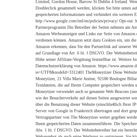
Limited, Gordon House, Barrow St Dublin 4 Ireland.
Wenn
Doubleclick gesammelt werden, klicken Sie bitte unten au
gespeicherten Informationen und verhindert ein weiteres 
http://www.google.com/intl/en/policies/privacy/
Opt-out: h
Partnerprogramm
Die Betreiber der Seiten nehmen am Am
Amazon Werbeanzeigen und Links zur Seite von Amazon.d
verdienen können. Amazon setzt dazu Cookies ein, um die
Amazon erkennen, dass Sie den Partnerlink auf unserer We
auf Grundlage von Art. 6 lit. f DSGVO. Der Websitebetreib
Höhe seiner Affiliate-Vergütung feststellbar ist.
Weitere In
Datenschutzerklärung von Amazon: https://www.amazon.de
ie=UTF8&nodeId=3312401
TheMoneytizer Diese Website
Moneytizer, 21 Villa Marie Justine, 92100 Boulogne Billan
Textdateien, die auf Ihrem Computer gespeichert werden 
Moneytizer verwendet auch so genannte Web Beacons (uns
wie der Besucherverkehr auf diesen Seiten ausgewertet we
über die Benutzung dieser Website (einschließlich Ihrer 
Server von Google in Frankreich übertragen und dort ges
Vertragspartner von The Moneytizer weiter gegeben werde
Ihnen gespeicherten Daten zusammenführen.
Die Speicher
Abs. 1 lit. f DSGVO. Der Websitebetreiber hat ein berecht
Webangebot als auch seine Werbung zu optimieren.
Sie kö