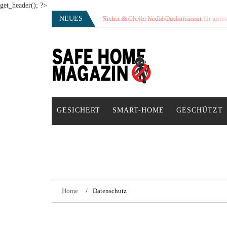
get_header(); ?>
Skip
NEUES
Vertrauensvolle Nachbarschaft sorgt für gute
to
content
SAFE HOME Magazin
Sicherlich sicher ich
GESICHERT
SMART-HOME
GESCHÜTZT
Home
Datenschutz