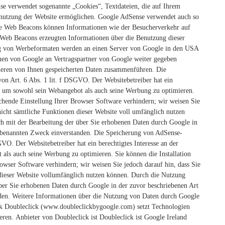
e verwendet sogenannte „Cookies“, Textdateien, die auf Ihrem
enutzung der Website ermöglichen. Google AdSense verwendet auch so
se Web Beacons können Informationen wie der Besucherverkehr auf
Web Beacons erzeugten Informationen über die Benutzung dieser
ung von Werbeformaten werden an einen Server von Google in den USA
nnen von Google an Vertragspartner von Google weiter gegeben
deren von Ihnen gespeicherten Daten zusammenführen.
Die
on Art. 6 Abs. 1 lit. f DSGVO. Der Websitebetreiber hat ein
ns, um sowohl sein Webangebot als auch seine Werbung zu optimieren.
echende Einstellung Ihrer Browser Software verhindern; wir weisen Sie
 nicht sämtliche Funktionen dieser Website voll umfänglich nutzen
ch mit der Bearbeitung der über Sie erhobenen Daten durch Google in
 benannten Zweck einverstanden.
Die Speicherung von AdSense-
GVO. Der Websitebetreiber hat ein berechtigtes Interesse an der
als auch seine Werbung zu optimieren. Sie können die Installation
owser Software verhindern; wir weisen Sie jedoch darauf hin, dass Sie
 dieser Website vollumfänglich nutzen können. Durch die Nutzung
über Sie erhobenen Daten durch Google in der zuvor beschriebenen Art
en. Weitere Informationen über die Nutzung von Daten durch Google
k
Doubleclick (www.doubleclickbygoogle.com) setzt Technologien
ieren.
Anbieter von Doubleclick ist Doubleclick ist Google Ireland