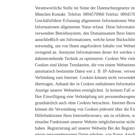
Verantwortliche Stelle im Sinne der Datenschutzgesetze ist
München
Kontakt:
Telefon: 0894570960 Telefax: 089457
Geschäftsführer
Erfassung allgemeiner Informationen Wen
Informationen allgemeiner Natur erfasst. Diese Informatio
verwendete Betriebssystem, den Domainnamen Ihres Interne
ausschließlich um Informationen, welche keine Rückschlüss
notwendig, um von Ihnen angeforderte Inhalte von Webseit
zwingend an. Anonyme Informationen dieser Art werden von 
dahinterstehende Technik zu optimieren.
Cookies Wie viel
Cookies sind kleine Textdateien, die von einem Webseitens
automatisch bestimmte Daten wie z. B. IP-Adresse, verwe
Verbindung zum Internet.
Cookies können nicht verwende
übertragen. Anhand der in Cookies enthaltenen Informatio
Anzeige unserer Webseiten ermöglichen.
In keinem Fall w
Ihre Einwilligung eine Verknüpfung mit personenbezogenen
grundsätzlich auch ohne Cookies betrachten. Internet-Brows
können die Verwendung von Cookies jederzeit über die Ein
Hilfefunktionen Ihres Internetbrowsers, um zu erfahren, w
einzelne Funktionen unserer Website möglicherweise nicht
haben.
Registrierung auf unserer Webseite Bei der Registr
einige personenbezogene Daten erhoben, wie Name, Ansc