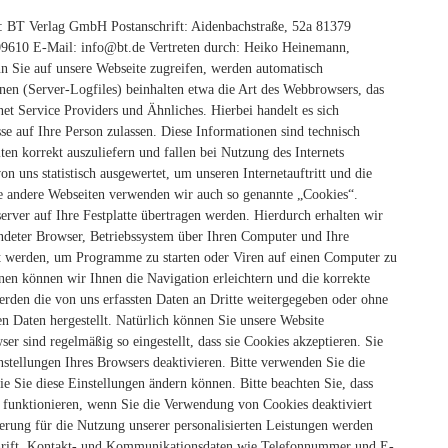
:
BT Verlag GmbH
Postanschrift: Aidenbachstraße, 52a 81379
09610 E-Mail: info@bt.de
Vertreten durch:
Heiko Heinemann,
n Sie auf unsere Webseite zugreifen, werden automatisch
nen (Server-Logfiles) beinhalten etwa die Art des Webbrowsers, das
t Service Providers und Ähnliches. Hierbei handelt es sich
e auf Ihre Person zulassen. Diese Informationen sind technisch
en korrekt auszuliefern und fallen bei Nutzung des Internets
uns statistisch ausgewertet, um unseren Internetauftritt und die
e andere Webseiten verwenden wir auch so genannte „Cookies“.
erver auf Ihre Festplatte übertragen werden. Hierdurch erhalten wir
ndeter Browser, Betriebssystem über Ihren Computer und Ihre
t werden, um Programme zu starten oder Viren auf einen Computer zu
nen können wir Ihnen die Navigation erleichtern und die korrekte
erden die von uns erfassten Daten an Dritte weitergegeben oder ohne
 Daten hergestellt.
Natürlich können Sie unsere Website
er sind regelmäßig so eingestellt, dass sie Cookies akzeptieren. Sie
stellungen Ihres Browsers deaktivieren. Bitte verwenden Sie die
ie Sie diese Einstellungen ändern können. Bitte beachten Sie, dass
 funktionieren, wenn Sie die Verwendung von Cookies deaktiviert
ierung für die Nutzung unserer personalisierten Leistungen werden
hrift, Kontakt- und Kommunikationsdaten wie Telefonnummer und E-