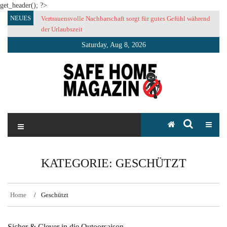
get_header(); ?>
Skip
NEUES
Vertrauensvolle Nachbarschaft sorgt für gutes Gefühl während
to
der Urlaubszeit
content
Saturday, Aug 8, 2026
SAFE HOME Magazin
Sicherlich sicher ich
KATEGORIE:
GESCHÜTZT
Home
Geschützt
Sicher & Clever in die Outoorsaison