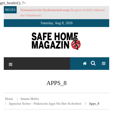
get_header(); ?>
Skip
NEUES
Vertrauensvolle Nachbarschaft sorgt für gutes Gefühl während
to
der Urlaubszeit
content
Saturday, Aug 8, 2026
SAFE HOME Magazin
Sicherlich sicher ich
APPS_8
Home
Smarte Helfer
Appsolut Sicher – Praktische Apps Für Ihre Sicherheit
Apps_8