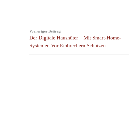
Post
Vorheriger Beitrag
navigation
Previous
Der Digitale Haushüter – Mit Smart-Home-
Post:
Systemen Vor Einbrechern Schützen