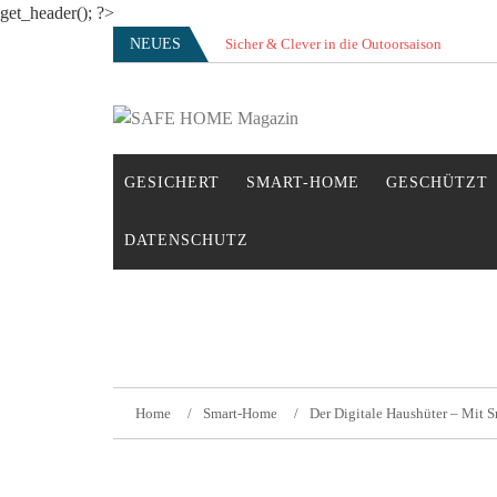
get_header(); ?>
Skip
NEUES
Sicher & Clever in die Outoorsaison
to
content
SAFE HOME Magazin
Sicherlich sicher ich
GESICHERT
SMART-HOME
GESCHÜTZT
DATENSCHUTZ
Home
Smart-Home
Der Digitale Haushüter – Mit