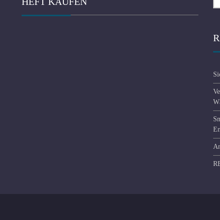
HEFT KAUFEN
fo
R
Si
Ve
Wä
Sm
En
An
R