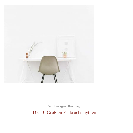
Post
Vorheriger Beitrag
navigation
Previous
Die 10 Größten Einbruchsmythen
Post: