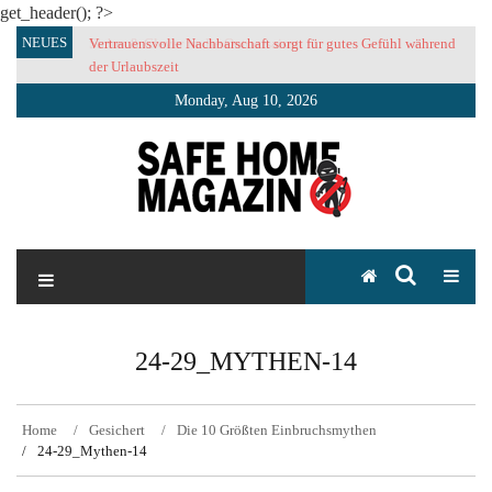
get_header(); ?>
Skip
NEUES
Vertrauensvolle Nachbarschaft sorgt für gutes Gefühl während
to
der Urlaubszeit
content
Monday, Aug 10, 2026
SAFE HOME Magazin
Sicherlich sicher ich
24-29_MYTHEN-14
Home
Gesichert
Die 10 Größten Einbruchsmythen
24-29_Mythen-14