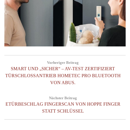
Post
Vorheriger Beitrag
navigation
Previous
SMART UND „SICHER“ – AV-TEST ZERTIFIZIERT
Post:
TÜRSCHLOSSANTRIEB HOMETEC PRO BLUETOOTH
VON ABUS.
Nächster Beitrag
Next
ETÜRBESCHLAG FINGERSCAN VON HOPPE FINGER
Post:
STATT SCHLÜSSEL