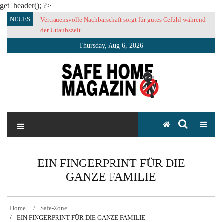
get_header(); ?>
Skip
NEUES
Vertrauensvolle Nachbarschaft sorgt für gutes Gefühl während
to
der Urlaubszeit
content
Thursday, Aug 6, 2026
SAFE HOME Magazin
Sicherlich sicher ich
EIN FINGERPRINT FÜR DIE
GANZE FAMILIE
Home
Safe-Zone
EIN FINGERPRINT FÜR DIE GANZE FAMILIE