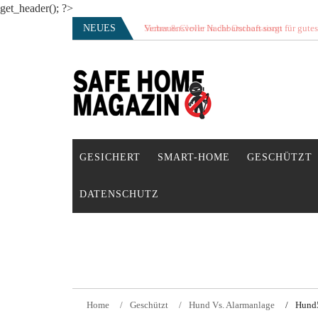
get_header(); ?>
Skip
NEUES
Vertrauensvolle Nachbarschaft sorgt für gute
to
content
SAFE HOME Magazin
Sicherlich sicher ich
GESICHERT
SMART-HOME
GESCHÜTZT
DATENSCHUTZ
Home
Geschützt
Hund Vs. Alarmanlage
Hund