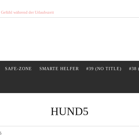
s Gefühl während der Urlaubszeit
SAFE-ZONE
SMARTE HELFER
#39 (NO TITLE)
#38
HUND5
5