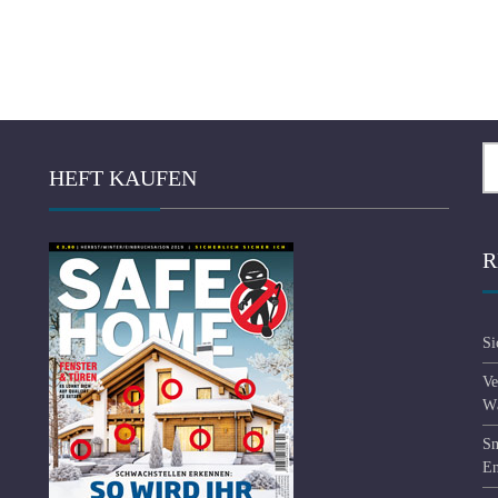
Se
HEFT KAUFEN
fo
R
Si
Ve
Wä
Sm
En