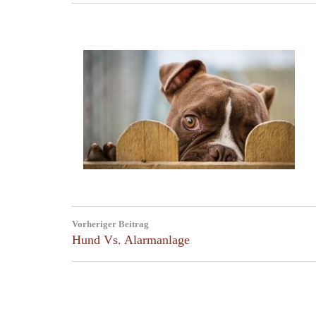
Post
Vorheriger Beitrag
navigation
Previous
Hund Vs. Alarmanlage
Post: