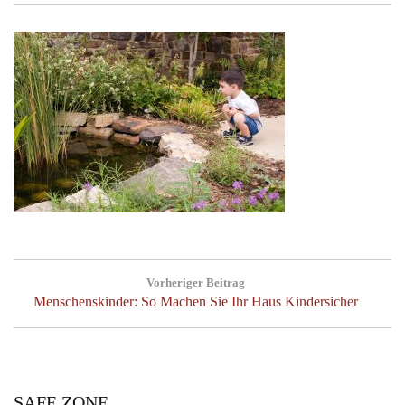
Post
Vorheriger Beitrag
navigation
Previous
Menschenskinder: So Machen Sie Ihr Haus Kindersicher
Post:
SAFE ZONE