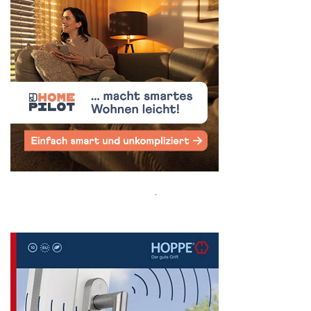
Search
for: