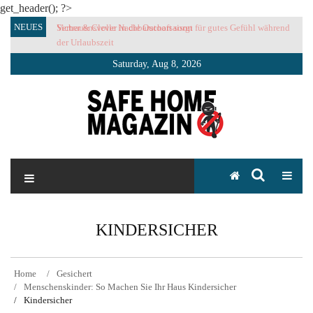
get_header(); ?>
Skip
NEUES
Sicher & Clever in die Outoorsaison
Vertrauensvolle Nachbarschaft sorgt für gutes Gefühl während
to
der Urlaubszeit
content
Saturday, Aug 8, 2026
SAFE HOME Magazin
Sicherlich sicher ich
KINDERSICHER
Home
Gesichert
Menschenskinder: So Machen Sie Ihr Haus Kindersicher
Kindersicher