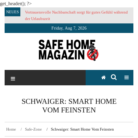
get_header(); ?>
Skip
NEUES
Vertrauensvolle Nachbarschaft sorgt für gutes Gefühl während
to
der Urlaubszeit
content
Friday, Aug 7, 2026
SAFE HOME Magazin
Sicherlich sicher ich
SCHWAIGER: SMART HOME
VOM FEINSTEN
Home
Safe-Zone
Schwaiger: Smart Home Vom Feinsten