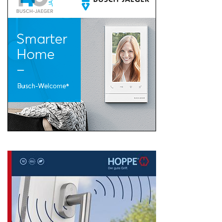
Search
for: