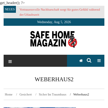
get_header(); ?>
Skip
NEUES
Vertrauensvolle Nachbarschaft sorgt für gutes Gefühl während
to
der Urlaubszeit
content
Wednesday, Aug 5, 2026
SAFE HOME Magazin
Sicherlich sicher ich
WEBERHAUS2
Home
Gesichert
Sicher Im Traumhaus
Weberhaus2