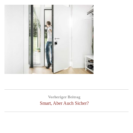
Post
Vorheriger Beitrag
navigation
Previous
Smart, Aber Auch Sicher?
Post: