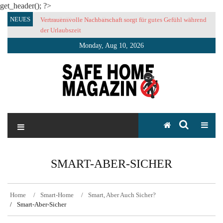
get_header(); ?>
Skip
NEUES
Vertrauensvolle Nachbarschaft sorgt für gutes Gefühl während
to
der Urlaubszeit
content
Monday, Aug 10, 2026
SAFE HOME Magazin
Sicherlich sicher ich
SMART-ABER-SICHER
Home
Smart-Home
Smart, Aber Auch Sicher?
Smart-Aber-Sicher