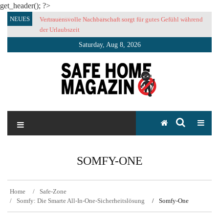
get_header(); ?>
Skip
NEUES
Vertrauensvolle Nachbarschaft sorgt für gutes Gefühl während
to
der Urlaubszeit
content
Saturday, Aug 8, 2026
SAFE HOME Magazin
Sicherlich sicher ich
SOMFY-ONE
Home
Safe-Zone
Somfy: Die Smarte All-In-One-Sicherheitslösung
Somfy-One