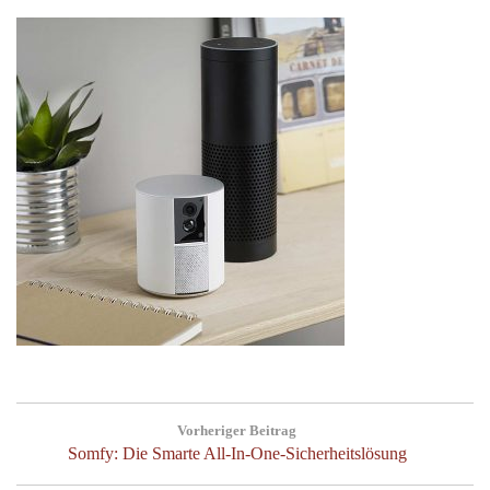
Post
Vorheriger Beitrag
navigation
Previous
Somfy: Die Smarte All-In-One-Sicherheitslösung
Post: