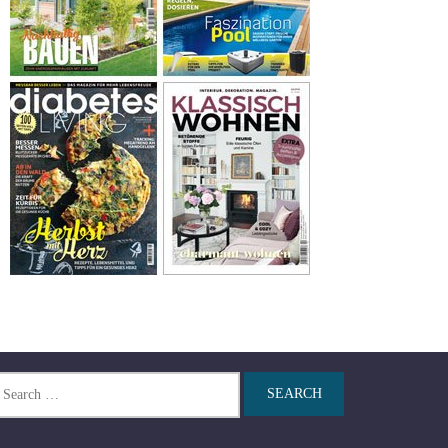
arch
r: