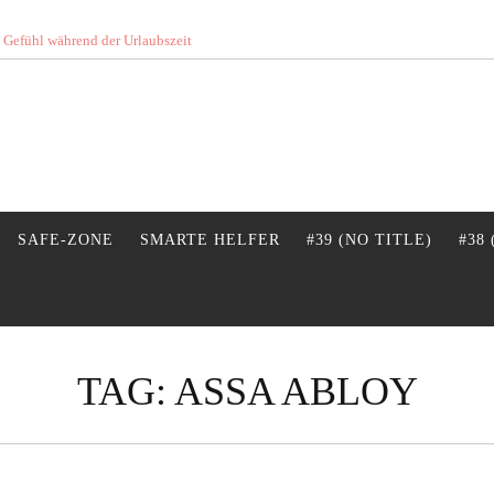
s Gefühl während der Urlaubszeit
SAFE-ZONE
SMARTE HELFER
#39 (NO TITLE)
#38
TAG:
ASSA ABLOY