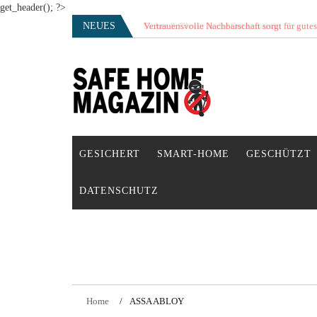
get_header(); ?>
Skip
NEUES
Vertrauensvolle Nachbarschaft sorgt für gute
to
content
SAFE HOME Magazin
Sicherlich sicher ich
GESICHERT
SMART-HOME
GESCHÜTZT
DATENSCHUTZ
Home
ASSA ABLOY