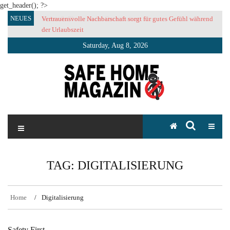
get_header(); ?>
Skip
NEUES
Vertrauensvolle Nachbarschaft sorgt für gutes Gefühl während
to
der Urlaubszeit
content
Saturday, Aug 8, 2026
SAFE HOME Magazin
Sicherlich sicher ich
TAG:
DIGITALISIERUNG
Home
Digitalisierung
Safety First