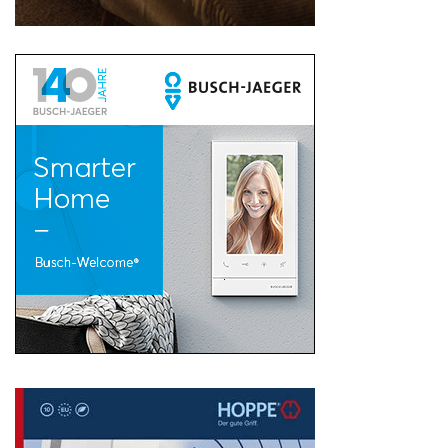
Search
for: