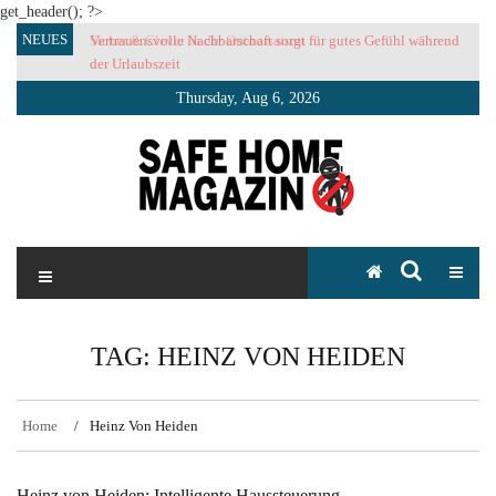
get_header(); ?>
Skip
NEUES
Vertrauensvolle Nachbarschaft sorgt für gutes Gefühl während
to
der Urlaubszeit
content
Thursday, Aug 6, 2026
SAFE HOME Magazin
Sicherlich sicher ich
TAG:
HEINZ VON HEIDEN
Home
Heinz Von Heiden
Heinz von Heiden: Intelligente Haussteuerung