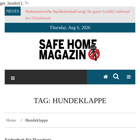
get_header(); ?>
Skip
NEUES
Vertrauensvolle Nachbarschaft sorgt für gutes Gefühl während
to
der Urlaubszeit
content
Thursday, Aug 6, 2026
SAFE HOME Magazin
Sicherlich sicher ich
TAG:
HUNDEKLAPPE
Home
Hundeklappe
Sicherheit für Haustiere