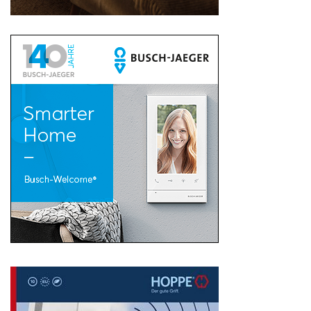
Search
for: