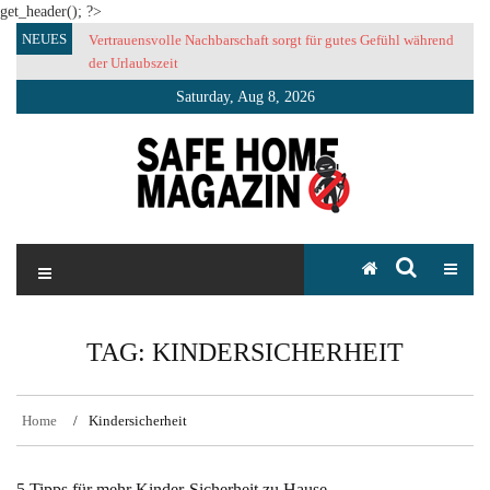
get_header(); ?>
Skip
NEUES
Vertrauensvolle Nachbarschaft sorgt für gutes Gefühl während
to
der Urlaubszeit
content
Saturday, Aug 8, 2026
SAFE HOME Magazin
Sicherlich sicher ich
TAG:
KINDERSICHERHEIT
Home
Kindersicherheit
5 Tipps für mehr Kinder-Sicherheit zu Hause