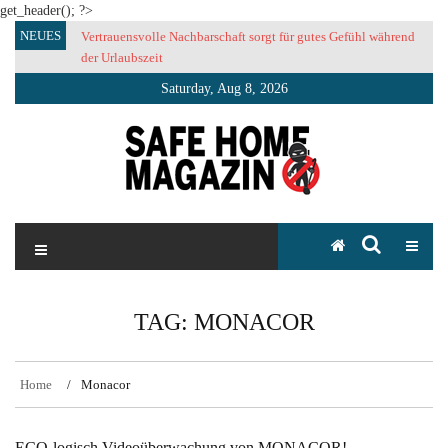
get_header(); ?>
Skip
NEUES
Vertrauensvolle Nachbarschaft sorgt für gutes Gefühl während
to
der Urlaubszeit
content
Saturday, Aug 8, 2026
SAFE HOME Magazin
Sicherlich sicher ich
TAG:
MONACOR
Home
Monacor
ECO-logisch Videoüberwachung von MONACOR!