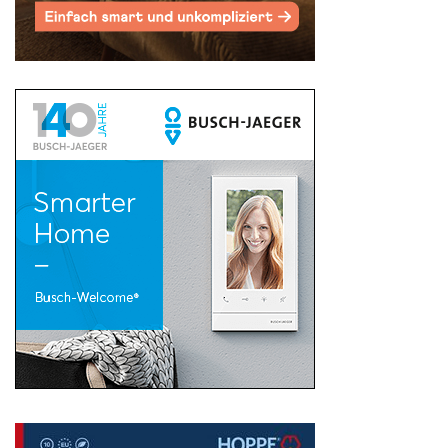
Search
for: