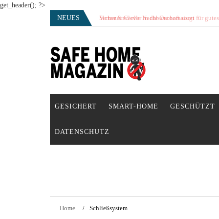
get_header(); ?>
Skip
NEUES
Vertrauensvolle Nachbarschaft sorgt für gute
to
content
SAFE HOME Magazin
Sicherlich sicher ich
GESICHERT
SMART-HOME
GESCHÜTZT
DATENSCHUTZ
Home
Schließsystem