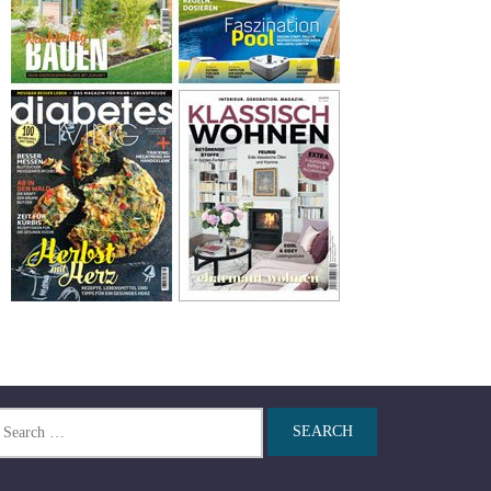
arch
r: