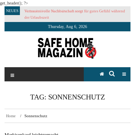
get_header(); ?>
Skip
NEUES
Vertrauensvolle Nachbarschaft sorgt für gutes Gefühl während
to
der Urlaubszeit
content
Thursday, Aug 6, 2026
SAFE HOME Magazin
Sicherlich sicher ich
TAG:
SONNENSCHUTZ
Home
Sonnenschutz
Markisenkauf leichtgemacht