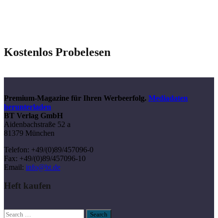
Kostenlos Probelesen
Premium-Magazine für Ihren Werbeerfolg.
Mediadaten
herunterladen
BT Verlag GmbH
Aidenbachstraße 52 a
81379 München
Telefon: +49/(0)89/457096-0
Fax: +49/(0)89/457096-10
Email:
info@bt.de
Heft kaufen
Search