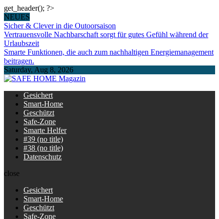
get_header(); ?>
Skip
NEUES
to
Sicher & Clever in die Outoorsaison
content
Vertrauensvolle Nachbarschaft sorgt für gutes Gefühl während der
Urlaubszeit
Smarte Funktionen, die auch zum nachhaltigen Energiemanagement
beitragen.
Saturday, Aug 8, 2026
SAFE HOME Magazin
Sicherlich sicher ich
Gesichert
Smart-Home
Geschützt
Safe-Zone
Smarte Helfer
#39 (no title)
#38 (no title)
Datenschutz
close
Gesichert
Smart-Home
Geschützt
Safe-Zone