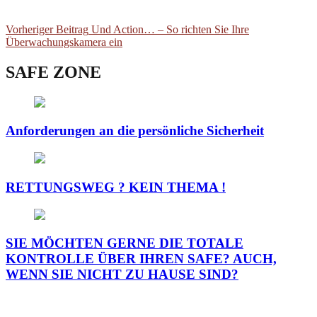
Post
Previous
Vorheriger Beitrag
Und Action… – So richten Sie Ihre
post:
Überwachungskamera ein
navigation
SAFE ZONE
Anforderungen an die persönliche Sicherheit
RETTUNGSWEG ? KEIN THEMA !
SIE MÖCHTEN GERNE DIE TOTALE
KONTROLLE ÜBER IHREN SAFE? AUCH,
WENN SIE NICHT ZU HAUSE SIND?