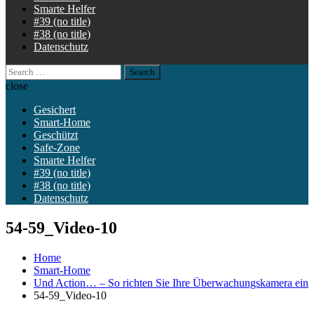
Smarte Helfer
#39 (no title)
#38 (no title)
Datenschutz
Search
for:
close
Gesichert
Smart-Home
Geschützt
Safe-Zone
Smarte Helfer
#39 (no title)
#38 (no title)
Datenschutz
54-59_Video-10
Home
Smart-Home
Und Action… – So richten Sie Ihre Überwachungskamera ein
54-59_Video-10