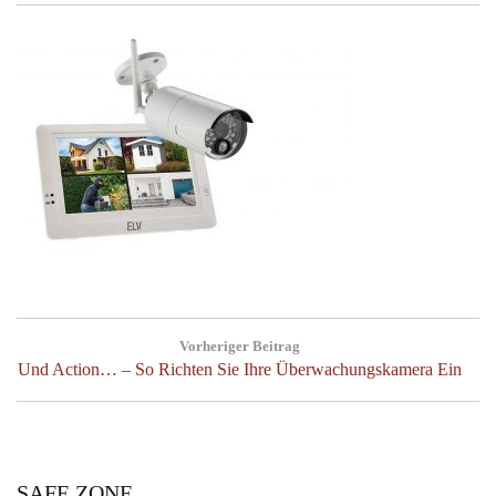
Post
Vorheriger Beitrag
navigation
Previous
Und Action… – So Richten Sie Ihre Überwachungskamera Ein
Post:
SAFE ZONE