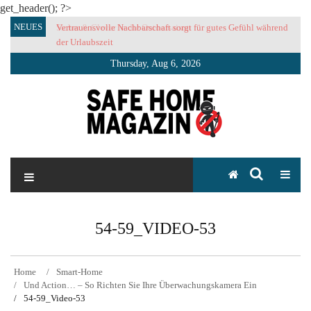
get_header(); ?>
Skip
NEUES
Vertrauensvolle Nachbarschaft sorgt für gutes Gefühl während
to
der Urlaubszeit
content
Thursday, Aug 6, 2026
SAFE HOME Magazin
Sicherlich sicher ich
54-59_VIDEO-53
Home
Smart-Home
Und Action… – So Richten Sie Ihre Überwachungskamera Ein
54-59_Video-53