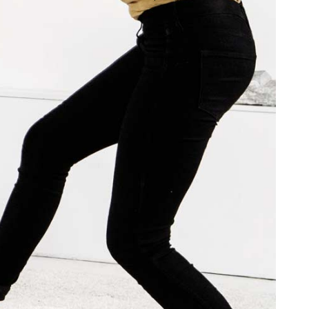
Search
for: