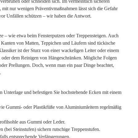
 verbrühen oder schneiden sich. Im vermeintlich sicheren
, mit nur wenigen Präventivmaßnahmen lässt sich die Gefahr
vor Unfällen schützen – wir haben die Antwort.
ürze – wie etwa beim Fensterputzen oder Treppensteigen. Auch
Kanten von Matten, Teppichen und Läufern sind tückische
lassiker ist der Sturz von einer wackeligen Leiter oder einem
en oder dem Reinigen von Hängeschränken. Mögliche Folgen
der Prellungen. Doch, wenn man ein paar Dinge beachtet,
.
en Unterlage und befestigen Sie hochstehende Ecken mit einem
wie Gummi- oder Plastikfüße von Aluminiumleitern regelmäßig
Profilsohle aus Gummi oder Leder.
n (bei Steinstufen) sichern rutschige Treppenstufen.
falls entsprechende Verlängerungen.