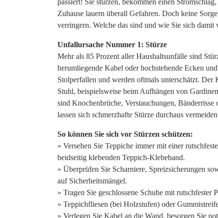
passiert! Sie stürzen, bekommen einen Stromschlag,
Zuhause lauern überall Gefahren. Doch keine Sorge
verringern. Welche das sind und wie Sie sich damit 
Unfallursache Nummer 1: Stürze
Mehr als 85 Prozent aller Haushaltsunfälle sind St
herumliegende Kabel oder hochstehende Ecken und 
Stolperfallen und werden oftmals unterschätzt. Der K
Stuhl, beispielsweise beim Aufhängen von Gardin
sind Knochenbrüche, Verstauchungen, Bänderrisse o
lassen sich schmerzhafte Stürze durchaus vermeiden
So können Sie sich vor Stürzen schützen:
» Versehen Sie Teppiche immer mit einer rutschfest
beidseitig klebenden Teppich-Klebeband.
» Überprüfen Sie Scharniere, Spreizsicherungen so
auf Sicherheitsmängel.
» Tragen Sie geschlossene Schuhe mit rutschfester 
» Teppichfliesen (bei Holzstufen) oder Gummistreife
» Verlegen Sie Kabel an die Wand, besorgen Sie not