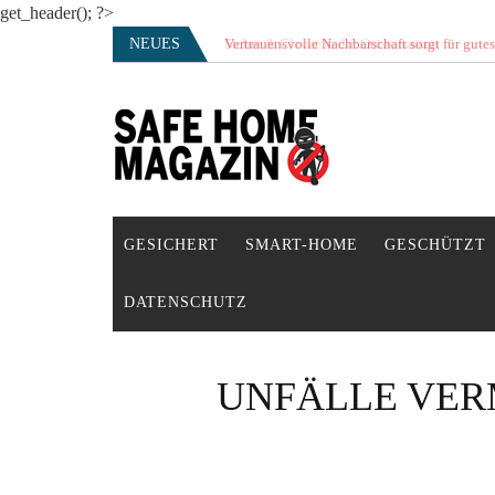
get_header(); ?>
Skip
NEUES
Vertrauensvolle Nachbarschaft sorgt für gute
to
content
SAFE HOME Magazin
Sicherlich sicher ich
GESICHERT
SMART-HOME
GESCHÜTZT
DATENSCHUTZ
UNFÄLLE VERM