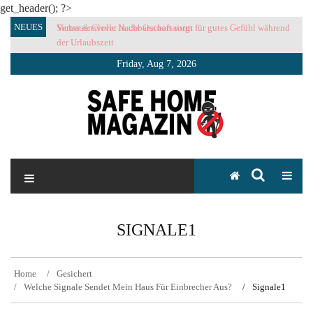
get_header(); ?>
Skip
NEUES
Sicher & Clever in die Outoorsaison
Vertrauensvolle Nachbarschaft sorgt für gutes Gefühl während
to
der Urlaubszeit
content
Friday, Aug 7, 2026
SAFE HOME Magazin
Sicherlich sicher ich
SIGNALE1
Home
Gesichert
Welche Signale Sendet Mein Haus Für Einbrecher Aus?
Signale1