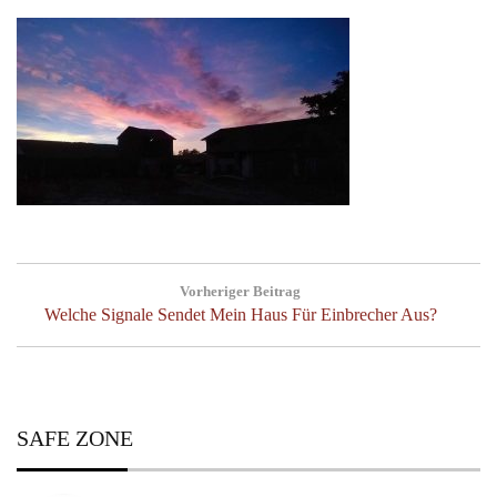
Post
Vorheriger Beitrag
navigation
Previous
Welche Signale Sendet Mein Haus Für Einbrecher Aus?
Post:
SAFE ZONE