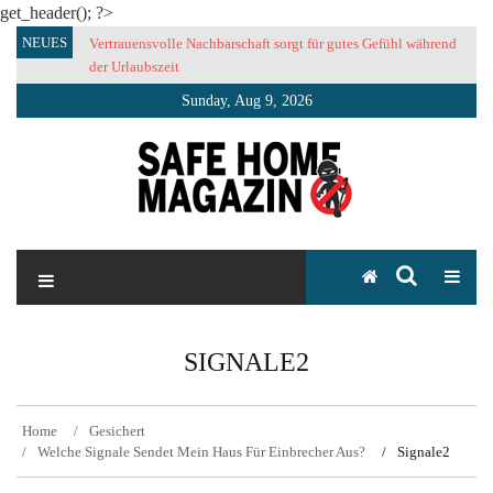
get_header(); ?>
Skip
NEUES
Vertrauensvolle Nachbarschaft sorgt für gutes Gefühl während
to
der Urlaubszeit
content
Sunday, Aug 9, 2026
SAFE HOME Magazin
Sicherlich sicher ich
SIGNALE2
Home
Gesichert
Welche Signale Sendet Mein Haus Für Einbrecher Aus?
Signale2