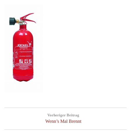
Post
Vorheriger Beitrag
navigation
Previous
Wenn’s Mal Brennt
Post: