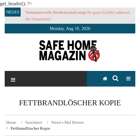
get_header(); ?>
Skip
NEUES
Vertrauensvolle Nachbarschaft sorgt für gutes Gefühl während
to
der Urlaubszeit
content
Monday, Aug 10, 2026
SAFE HOME Magazin
Sicherlich sicher ich
FETTBRANDLÖSCHER KOPIE
Home
Geschützt
Wenn’s Mal Brennt
Fettbrandlöscher Kopie