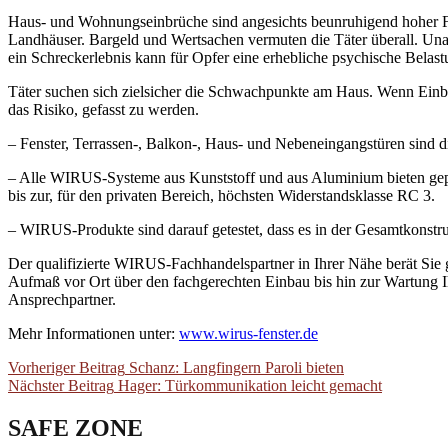
Haus- und Wohnungseinbrüche sind angesichts beunruhigend hoher Fa
Landhäuser. Bargeld und Wertsachen vermuten die Täter überall. Una
ein Schreckerlebnis kann für Opfer eine erhebliche psychische Belast
Täter suchen sich zielsicher die Schwachpunkte am Haus. Wenn Einbre
das Risiko, gefasst zu werden.
– Fenster, Terrassen-, Balkon-, Haus- und Nebeneingangstüren sind
– Alle WIRUS-Systeme aus Kunststoff und aus Aluminium bieten gepr
bis zur, für den privaten Bereich, höchsten Widerstandsklasse RC 3.
– WIRUS-Produkte sind darauf getestet, dass es in der Gesamtkonst
Der qualifizierte WIRUS-Fachhandelspartner in Ihrer Nähe berät Sie
Aufmaß vor Ort über den fachgerechten Einbau bis hin zur Wartung I
Ansprechpartner.
Mehr Informationen unter:
www.wirus-fenster.de
Post
Previous
Vorheriger Beitrag
Schanz: Langfingern Paroli bieten
Next
post:
Nächster Beitrag
Hager: Türkommunikation leicht gemacht
navigation
post:
SAFE ZONE