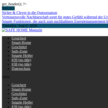
get_header(); ?>
Skip
NEUES
to
Sicher & Clever in die Outoorsaison
content
Vertrauensvolle Nachbarschaft sorgt für gutes Gefühl während der Ur
Smarte Funktionen, die auch zum nachhaltigen Energiemanagement b
Thursday, Aug 6, 2026
SAFE HOME Magazin
Sicherlich sicher ich
Gesichert
Smart-Home
Geschützt
Safe-Zone
Smarte Helfer
#39 (no title)
#38 (no title)
Datenschutz
close
Gesichert
Smart-Home
Geschützt
Safe-Zone
Smarte Helfer
#39 (no title)