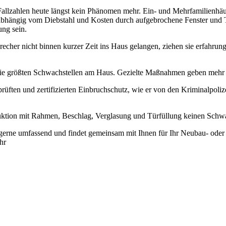
llzahlen heute längst kein Phänomen mehr. Ein- und Mehrfamilienhäus
bhängig vom Diebstahl und Kosten durch aufgebrochene Fenster und Tür
ung sein.
cher nicht binnen kurzer Zeit ins Haus gelangen, ziehen sie erfahrun
 die größten Schwachstellen am Haus. Gezielte Maßnahmen geben mehr 
üften und zertifizierten Einbruchschutz, wie er von den Kriminalpoli
ruktion mit Rahmen, Beschlag, Verglasung und Türfüllung keinen Schw
 gerne umfassend und findet gemeinsam mit Ihnen für Ihr Neubau- ode
hr