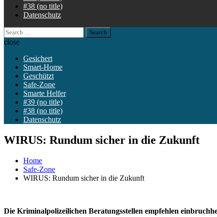
#38 (no title)
Datenschutz
Search
for:
close
Gesichert
Smart-Home
Geschützt
Safe-Zone
Smarte Helfer
#39 (no title)
#38 (no title)
Datenschutz
WIRUS: Rundum sicher in die Zukunft
Home
Safe-Zone
WIRUS: Rundum sicher in die Zukunft
Die Kriminalpolizeilichen Beratungsstellen empfehlen einbruch