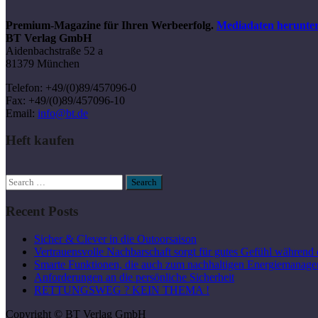
Premium-Magazine für Ihren Werbeerfolg.
Mediadaten herunte
BT Verlag GmbH
Aidenbachstraße 52 a
81379 München
Telefon: +49/(0)89/457096-0
Fax: +49/(0)89/457096-10
Email:
info@bt.de
Heft kaufen
Search
for:
Recent Posts
Sicher & Clever in die Outoorsaison
Vertrauensvolle Nachbarschaft sorgt für gutes Gefühl während 
Smarte Funktionen, die auch zum nachhaltigen Energiemanage
Anforderungen an die persönliche Sicherheit
RETTUNGSWEG ? KEIN THEMA !
Copyright © BT Verlag GmbH