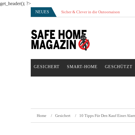
get_header(); ?>
Skip
NEUES
Sicher & Clever in die Outoorsaison
Vertrauensvolle Nachbarschaft sorgt für gute
to
content
SAFE HOME Magazin
Sicherlich sicher ich
GESICHERT
SMART-HOME
GESCHÜTZT
Home
Gesichert
10 Tipps Für Den Kauf Einer Ala