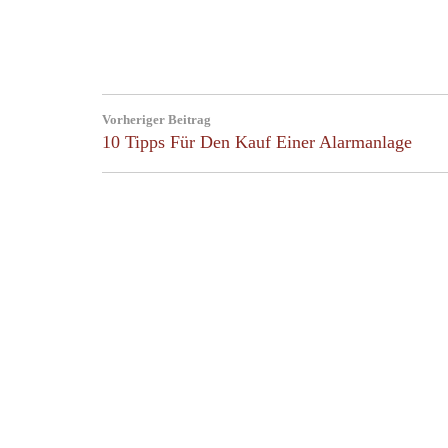
Beitragsnavigation
Vorheriger Beitrag
Previous
10 Tipps Für Den Kauf Einer Alarmanlage
Post: