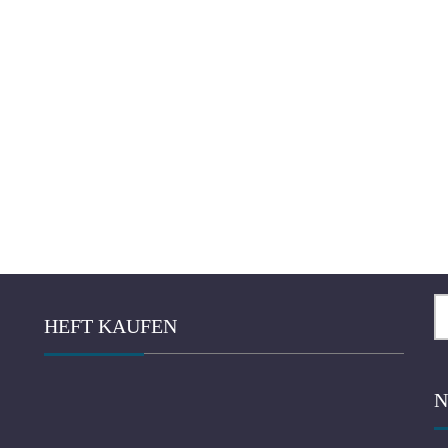
Su
HEFT KAUFEN
na
N