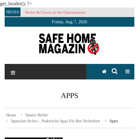
get_header(); ?>
Skip
NEUES
Sicher & Clever in die Outoorsaison
Vertrauensvolle Nachbarschaft sorgt für gutes Gefühl während
to
der Urlaubszeit
content
Friday, Aug 7, 2026
SAFE HOME Magazin
Sicherlich sicher ich
APPS
Home
Smarte Helfer
Appsolut Sicher – Praktische Apps Für Ihre Sicherheit
Apps