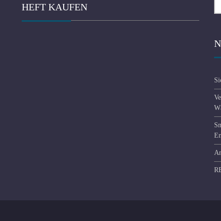
HEFT KAUFEN
na
N
Si
Ve
Wä
Sm
En
An
R