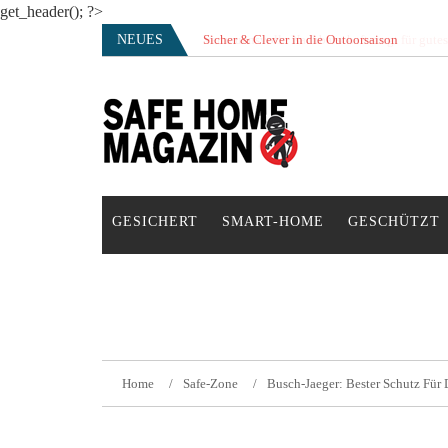
get_header(); ?>
Skip
NEUES
Sicher & Clever in die Outoorsaison
Vertrauensvolle Nachbarschaft sorgt für gute
to
content
SAFE HOME Magazin
Sicherlich sicher ich
GESICHERT
SMART-HOME
GESCHÜTZT
Home
Safe-Zone
Busch-Jaeger: Bester Schutz Für