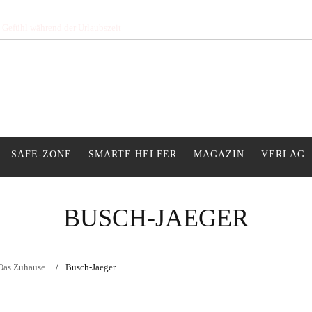
s Gefühl während der Urlaubszeit
SAFE-ZONE
SMARTE HELFER
MAGAZIN
VERLAG
BUSCH-JAEGER
 Das Zuhause
Busch-Jaeger