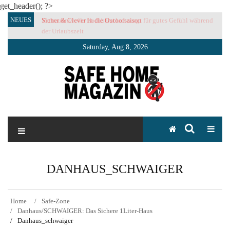
get_header(); ?>
Skip
NEUES
Sicher & Clever in die Outoorsaison
Vertrauensvolle Nachbarschaft sorgt für gutes Gefühl während
to
der Urlaubszeit
content
Saturday, Aug 8, 2026
SAFE HOME Magazin
Sicherlich sicher ich
DANHAUS_SCHWAIGER
Home
Safe-Zone
Danhaus/SCHWAIGER: Das Sichere 1Liter-Haus
Danhaus_schwaiger