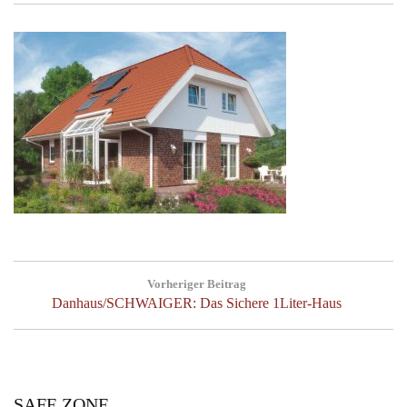
Beitragsnavigation
Vorheriger Beitrag
Previous
Danhaus/SCHWAIGER: Das Sichere 1Liter-Haus
Post:
SAFE ZONE