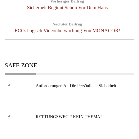
Suchen
Vorheriger Beitrag
nach:
Previous
Sicherheit Beginnt Schon Vor Dem Haus
Post:
Nächster Beitrag
Next
ECO-Logisch Videoüberwachung Von MONACOR!
Post:
SAFE ZONE
Anforderungen An Die Persönliche Sicherheit
RETTUNGSWEG ? KEIN THEMA !