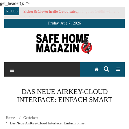
get_header(); ?>
Skip
NEUES
Sicher & Clever in die Outoorsaison
Vertrauensvolle Nachbarschaft sorgt für gutes Gefühl während
to
der Urlaubszeit
content
Friday, Aug 7, 2026
SAFE HOME Magazin
Sicherlich sicher ich
DAS NEUE AIRKEY-CLOUD
INTERFACE: EINFACH SMART
Home
Gesichert
Das Neue AirKey-Cloud Interface: Einfach Smart