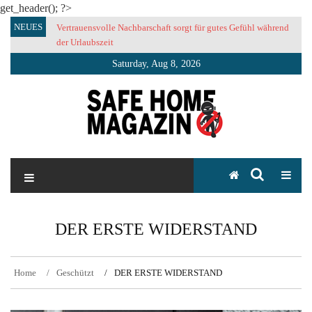
get_header(); ?>
Skip
NEUES
Vertrauensvolle Nachbarschaft sorgt für gutes Gefühl während
to
der Urlaubszeit
content
Saturday, Aug 8, 2026
SAFE HOME Magazin
Sicherlich sicher ich
DER ERSTE WIDERSTAND
Home
Geschützt
DER ERSTE WIDERSTAND