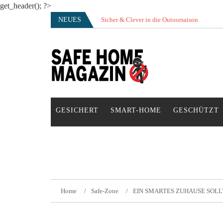
get_header(); ?>
Skip
NEUES
Sicher & Clever in die Outoorsaison
Vertrauensvolle Nachbarschaft sorgt für gute
to
content
SAFE HOME Magazin
Sicherlich sicher ich
GESICHERT
SMART-HOME
GESCHÜTZT
Home
Safe-Zone
EIN SMARTES ZUHAUSE SOLL