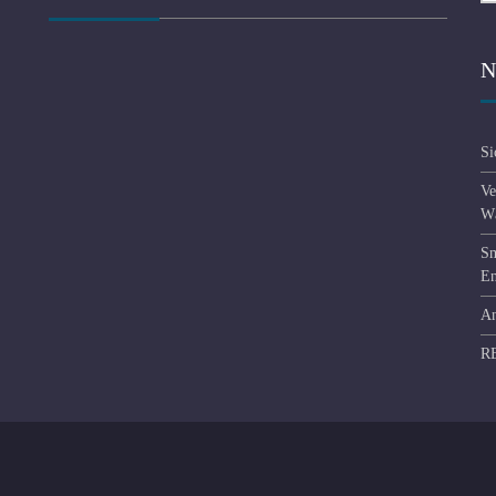
N
Si
Ve
Wä
Sm
En
An
R