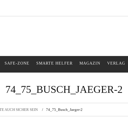
s Gefühl während der Urlaubszeit
SAFE-ZONE
SMARTE HELFER
MAGAZIN
VERLAG
74_75_BUSCH_JAEGER-2
TE AUCH SICHER SEIN
74_75_Busch_Jaeger-2