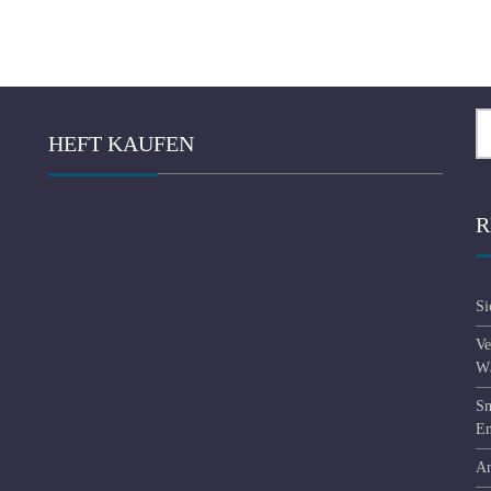
Se
HEFT KAUFEN
fo
R
Si
Ve
Wä
Sm
En
An