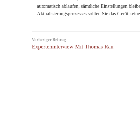
automatisch ablaufen, sämtliche Einstellungen bleib
Aktualisierungsprozesses sollten Sie das Gerät kein
Post
Vorheriger Beitrag
navigation
Previous
Experteninterview Mit Thomas Rau
Post: