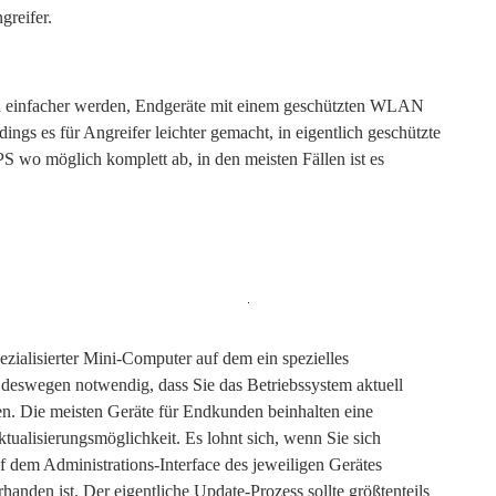
greifer.
ich einfacher werden, Endgeräte mit einem geschützten WLAN
dings es für Angreifer leichter gemacht, in eigentlich geschützte
wo möglich komplett ab, in den meisten Fällen ist es
Search
for:
alisierter Mini-Computer auf dem ein spezielles
s deswegen notwendig, dass Sie das Betriebssystem aktuell
en. Die meisten Geräte für Endkunden beinhalten eine
ualisierungsmöglichkeit. Es lohnt sich, wenn Sie sich
 dem Administrations-Interface des jeweiligen Gerätes
anden ist. Der eigentliche Update-Prozess sollte größtenteils