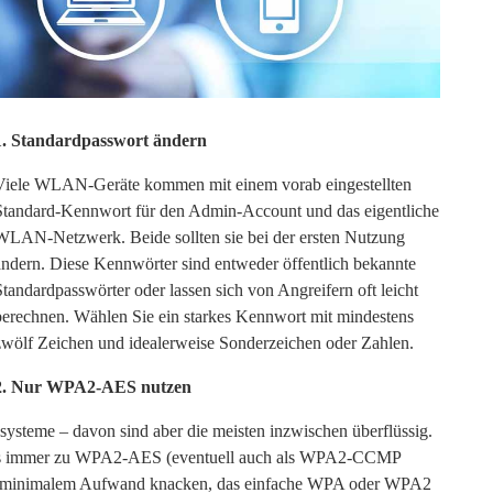
1. Standardpasswort ändern
Viele WLAN-Geräte kommen mit einem vorab eingestellten
Standard-Kennwort für den Admin-Account und das eigentliche
WLAN-Netzwerk. Beide sollten sie bei der ersten Nutzung
ändern. Diese Kennwörter sind entweder öffentlich bekannte
Standardpasswörter oder lassen sich von Angreifern oft leicht
berechnen. Wählen Sie ein starkes Kennwort mit mindestens
zwölf Zeichen und idealerweise Sonderzeichen oder Zahlen.
2. Nur WPA2-AES nutzen
systeme – davon sind aber die meisten inzwischen überflüssig.
erks immer zu WPA2-AES (eventuell auch als WPA2-CCMP
ch mit minimalem Aufwand knacken, das einfache WPA oder WPA2