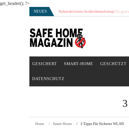
get_header(); ?>
Skip
NEUES
Vertrauensvolle Nachbarschaft sorgt für gute
to
content
SAFE HOME Magazin
Sicherlich sicher ich
GESICHERT
SMART-HOME
GESCHÜTZT
DATENSCHUTZ
3
Home
Smart-Home
3 Tipps Für Sicheres WLAN