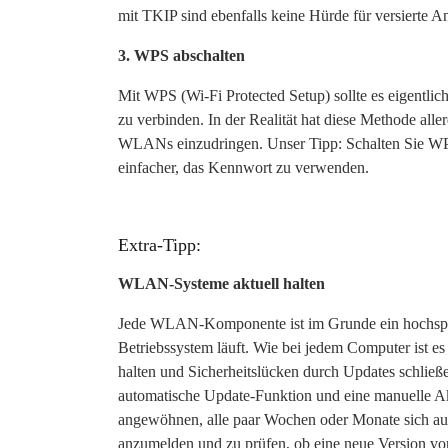
mit TKIP sind ebenfalls keine Hürde für versierte An
3. WPS abschalten
Mit WPS (Wi-Fi Protected Setup) sollte es eigentl
zu verbinden. In der Realität hat diese Methode aller
WLANs einzudringen. Unser Tipp: Schalten Sie WPS 
einfacher, das Kennwort zu verwenden.
Extra-Tipp:
WLAN-Systeme aktuell halten
Jede WLAN-Komponente ist im Grunde ein hochspezi
Betriebssystem läuft. Wie bei jedem Computer ist e
halten und Sicherheitslücken durch Updates schließ
automatische Update-Funktion und eine manuelle Akt
angewöhnen, alle paar Wochen oder Monate sich auf
anzumelden und zu prüfen, ob eine neue Version vorh