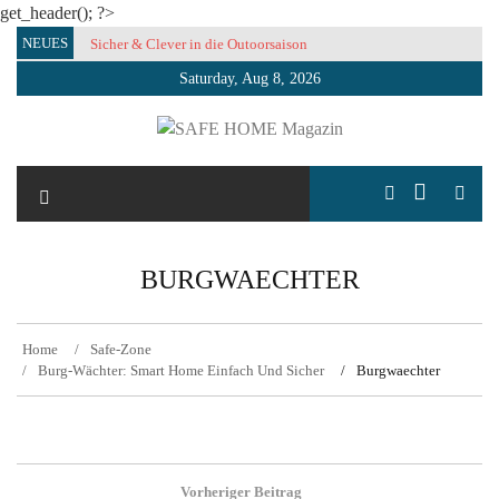
get_header(); ?>
Skip
NEUES
Sicher & Clever in die Outoorsaison
to
Saturday, Aug 8, 2026
content
SAFE HOME Magazin
Sicherlich sicher ich
BURGWAECHTER
Home
Safe-Zone
Burg-Wächter: Smart Home Einfach Und Sicher
Burgwaechter
Post
Vorheriger Beitrag
navigation