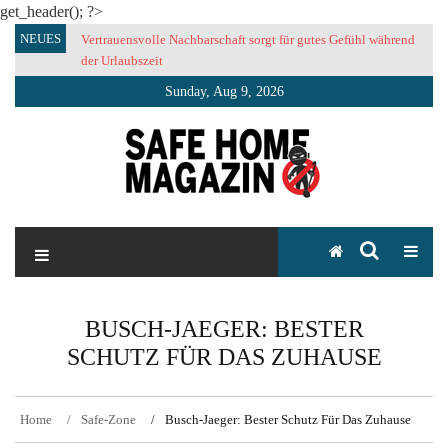
get_header(); ?>
Skip
NEUES
Vertrauensvolle Nachbarschaft sorgt für gutes Gefühl während
to
der Urlaubszeit
content
Sunday, Aug 9, 2026
SAFE HOME Magazin
Sicherlich sicher ich
BUSCH-JAEGER: BESTER
SCHUTZ FÜR DAS ZUHAUSE
Home
Safe-Zone
Busch-Jaeger: Bester Schutz Für Das Zuhause