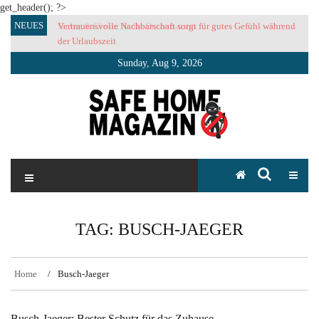
get_header(); ?>
Skip
NEUES
Vertrauensvolle Nachbarschaft sorgt für gutes Gefühl während
to
der Urlaubszeit
content
Sunday, Aug 9, 2026
SAFE HOME Magazin
Sicherlich sicher ich
TAG:
BUSCH-JAEGER
Home
Busch-Jaeger
Busch-Jaeger: Bester Schutz für das Zuhause