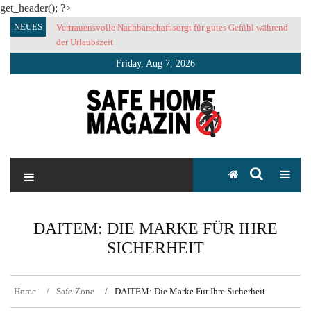
get_header(); ?>
Skip
NEUES
Vertrauensvolle Nachbarschaft sorgt für gutes Gefühl während
to
der Urlaubszeit
content
Friday, Aug 7, 2026
SAFE HOME Magazin
Sicherlich sicher ich
DAITEM: DIE MARKE FÜR IHRE
SICHERHEIT
Home
Safe-Zone
DAITEM: Die Marke Für Ihre Sicherheit