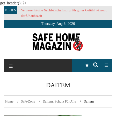
get_header(); ?>
Skip
NEUES
Vertrauensvolle Nachbarschaft sorgt für gutes Gefühl während
to
der Urlaubszeit
content
Thursday, Aug 6, 2026
SAFE HOME Magazin
Sicherlich sicher ich
DAITEM
Home
Safe-Zone
Daitem: Schutz Für Alle
Daitem