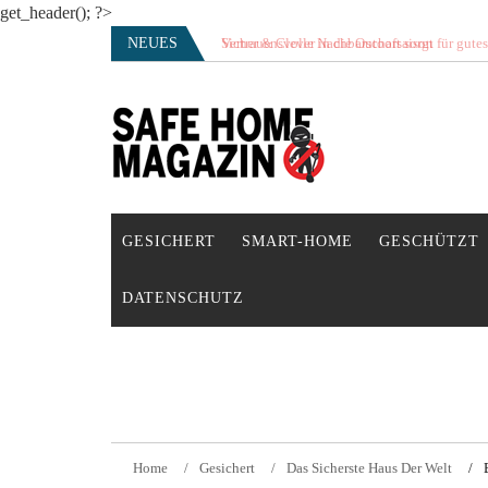
get_header(); ?>
Skip
NEUES
Vertrauensvolle Nachbarschaft sorgt für gute
to
content
SAFE HOME Magazin
Sicherlich sicher ich
GESICHERT
SMART-HOME
GESCHÜTZT
DATENSCHUTZ
Home
Gesichert
Das Sicherste Haus Der Welt