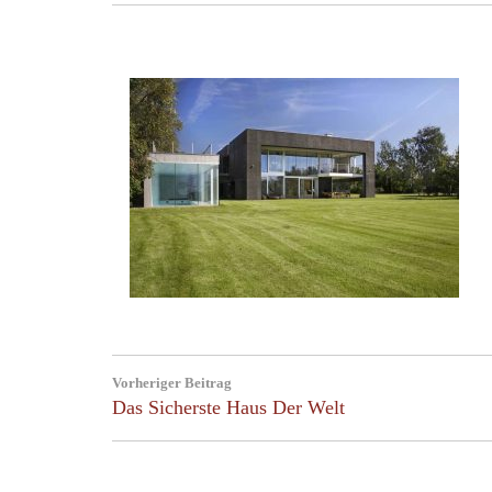
Post
Vorheriger Beitrag
navigation
Previous
Das Sicherste Haus Der Welt
Post: