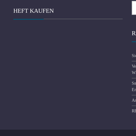
Se
HEFT KAUFEN
fo
R
Si
Ve
Wä
Sm
En
An
R