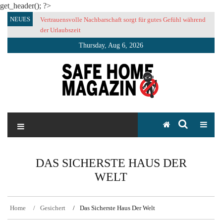
get_header(); ?>
Skip
NEUES
Vertrauensvolle Nachbarschaft sorgt für gutes Gefühl während
to
der Urlaubszeit
content
Thursday, Aug 6, 2026
SAFE HOME Magazin
Sicherlich sicher ich
DAS SICHERSTE HAUS DER
WELT
Home
Gesichert
Das Sicherste Haus Der Welt