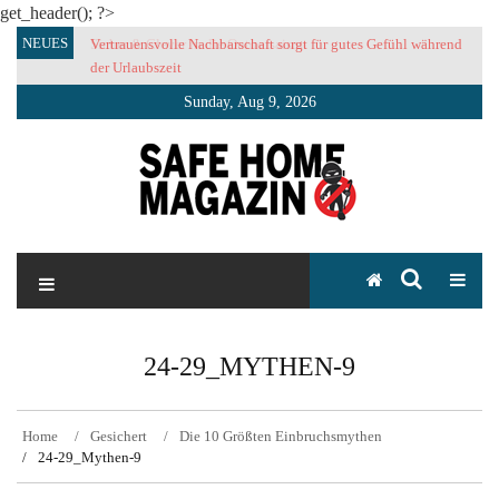
get_header(); ?>
Skip
NEUES
Vertrauensvolle Nachbarschaft sorgt für gutes Gefühl während
to
der Urlaubszeit
content
Sunday, Aug 9, 2026
SAFE HOME Magazin
Sicherlich sicher ich
24-29_MYTHEN-9
Home
Gesichert
Die 10 Größten Einbruchsmythen
24-29_Mythen-9