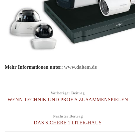
Mehr Informationen unter:
www.daitem.de
Post
Vorheriger Beitrag
navigation
Previous
WENN TECHNIK UND PROFIS ZUSAMMENSPIELEN
Post:
Nächster Beitrag
Next
DAS SICHERE 1 LITER-HAUS
Post: