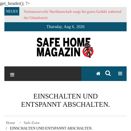
get_header(); ?>
Skip
NEUES
Vertrauensvolle Nachbarschaft sorgt für gutes Gefühl während
to
der Urlaubszeit
content
Thursday, Aug 6, 2026
SAFE HOME Magazin
Sicherlich sicher ich
EINSCHALTEN UND
ENTSPANNT ABSCHALTEN.
Home
Safe-Zone
EINSCHALTEN UND ENTSPANNT ABSCHALTEN.