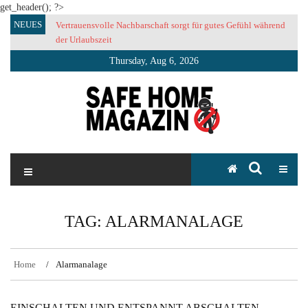
get_header(); ?>
Skip
NEUES
Vertrauensvolle Nachbarschaft sorgt für gutes Gefühl während
to
der Urlaubszeit
content
Thursday, Aug 6, 2026
SAFE HOME Magazin
Sicherlich sicher ich
TAG:
ALARMANALAGE
Home
Alarmanalage
EINSCHALTEN UND ENTSPANNT ABSCHALTEN.