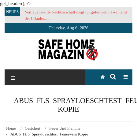
get_header(); ?>
Skip
NEUES
Vertrauensvolle Nachbarschaft sorgt für gutes Gefühl während
to
der Urlaubszeit
content
Thursday, Aug 6, 2026
SAFE HOME Magazin
Sicherlich sicher ich
ABUS_FLS_SPRAYLOESCHTEST_F
KOPIE
Home
Gesichert
Feuer Und Flamme
ABUS_FLS_Sprayloeschtest_Feuerwehr Kopie