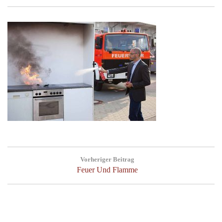
Post
Vorheriger Beitrag
navigation
Previous
Feuer Und Flamme
Post: