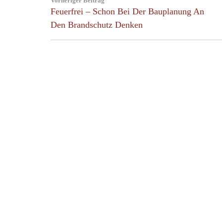
Vorheriger Beitrag
navigation
Previous
Feuerfrei – Schon Bei Der Bauplanung An
Post:
Den Brandschutz Denken