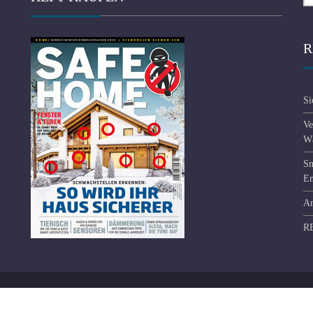
R
Si
Ve
Wä
Sm
En
An
R