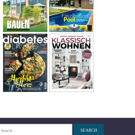
arch
r: