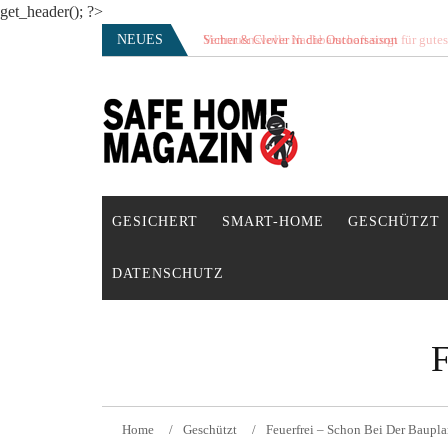
get_header(); ?>
Skip
NEUES
Vertrauensvolle Nachbarschaft sorgt für gute
to
content
SAFE HOME Magazin
Sicherlich sicher ich
GESICHERT
SMART-HOME
GESCHÜTZT
DATENSCHUTZ
Home
Geschützt
Feuerfrei – Schon Bei Der Baup