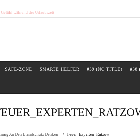
s Gefühl während der Urlaubszeit
SAFE-ZONE
SMARTE HELFER
#39 (NO TITLE)
#38
FEUER_EXPERTEN_RATZO
lanung An Den Brandschutz Denken
Feuer_Experten_Ratzow