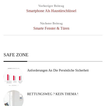
Post
Vorheriger Beitrag
navigation
Previous
Smartphone Als Haustürschlüssel
Post:
Nächster Beitrag
Next
Smarte Fenster & Türen
Post:
SAFE ZONE
Anforderungen An Die Persönliche Sicherheit
RETTUNGSWEG ? KEIN THEMA !