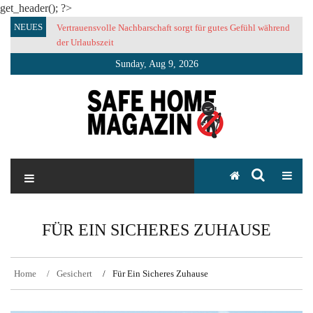
get_header(); ?>
Skip
NEUES
Vertrauensvolle Nachbarschaft sorgt für gutes Gefühl während
to
der Urlaubszeit
content
Sunday, Aug 9, 2026
SAFE HOME Magazin
Sicherlich sicher ich
FÜR EIN SICHERES ZUHAUSE
Home
Gesichert
Für Ein Sicheres Zuhause